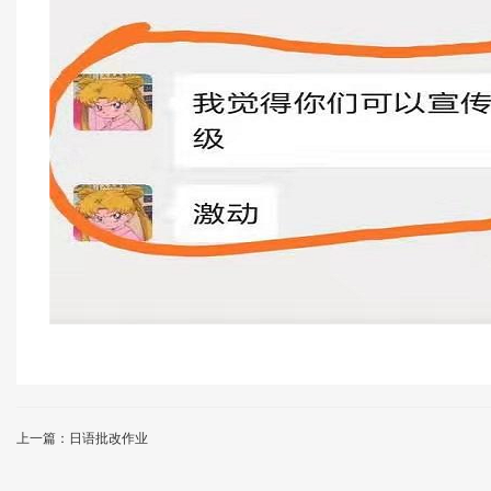
上一篇：日语批改作业